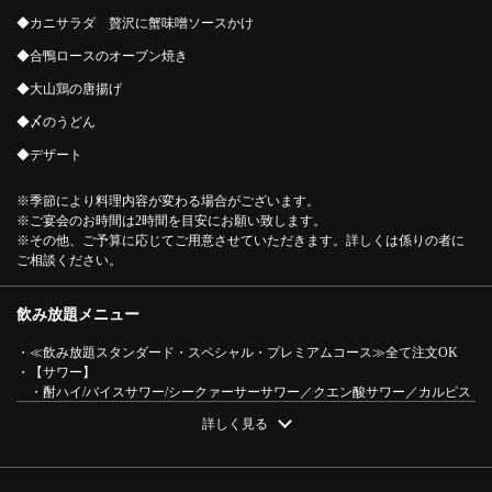
◆カニサラダ 贅沢に蟹味噌ソースかけ
◆合鴨ロースのオーブン焼き
◆大山鶏の唐揚げ
◆〆のうどん
◆デザート
※季節により料理内容が変わる場合がございます。
※ご宴会のお時間は2時間を目安にお願い致します。
※その他、ご予算に応じてご用意させていただきます。詳しくは係りの者に
ご相談ください。
この店舗情報をシェアする
飲み放題メニュー
・≪飲み放題スタンダード・スペシャル・プレミアムコース≫全て注文OK
地酒飲放題！黒毛和牛A4すき焼きグレートプレミアム飲み
・【サワー】
放題コース全８品2時間飲み放題付6,000円 | 裏照ラス 目黒
・酎ハイ/バイスサワー/シークァーサーサワー／クエン酸サワー／カルピス
店
サワー／カルピスはちみつレモンサワー／梅干しサワー／ガリチュー
詳しく見る
東京都目黒区目黒１-５-１８ 中銀タワービルＢ２Ｆ
・【焼酎割り】
・烏龍茶割り／そば茶割り／コウバシ茶割り／コーン茶割り
https://houduki-meguro.owst.jp/courses/222313689
・【日本酒】
・松竹梅（お燗/冷し）