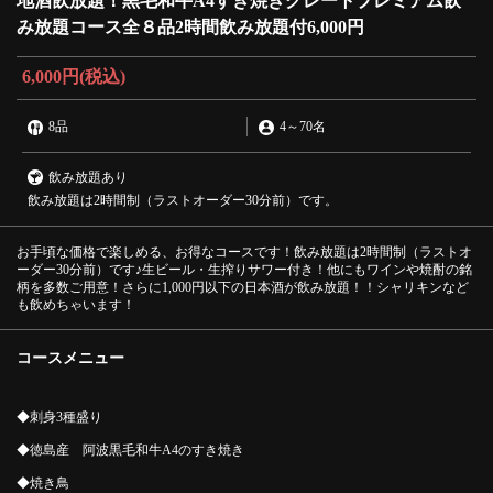
地酒飲放題！黒毛和牛A4すき焼きグレートプレミアム飲
み放題コース全８品2時間飲み放題付6,000円
6,000円
(税込)
8品
4
～
70名
飲み放題あり
飲み放題は2時間制（ラストオーダー30分前）です。
お手頃な価格で楽しめる、お得なコースです！飲み放題は2時間制（ラストオ
ーダー30分前）です♪生ビール・生搾りサワー付き！他にもワインや焼酎の銘
柄を多数ご用意！さらに1,000円以下の日本酒が飲み放題！！シャリキンなど
も飲めちゃいます！
コースメニュー
◆刺身3種盛り
◆徳島産 阿波黒毛和牛A4のすき焼き
◆焼き鳥