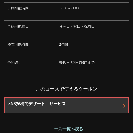
お店情報をコピー
・【ハイボール】
予約可能時間
17:00～21:00
・プレーン/コーラ割/ジンジャーエール割/シークァーサー/クエン酸
・【本格焼酎】(ロック・ソーダ・水割り・お湯割り)
・ 【芋】本日の芋焼酎／【麦】本日の麦焼酎
・【ソフトドリンク】
予約可能曜日
月～日・祝日・祝前日
・コーラ／ジンジャエール／烏龍茶／そば茶／コーン茶／カルピスウォー
ター／カルピスソーダ
・≪飲み放題スペシャルコース≫※
滞在可能時間
2時間
閉じる
・【生ビール】
・キリンラガービール
・【ワイン】
予約締切
来店日の2日前0時まで
・【ボルサオ スペイン産】白／赤
・【本格焼酎】
・【芋】三岳／【芋】赤兎馬／【芋】明るい農村／【芋】海／【麦】佐藤
の麦
・【サワー】
このコースで使えるクーポン
・生レモンサワー／生グレープフルーツサワー／はちみつ生レモンサワー
／はつみつ生グレープフルーツサワー
・≪飲み放題プレミアムコース≫
SNS投稿でデザート サービス
・【本格焼酎】
・【芋】佐藤の黒／【麦】中々
・【地酒】
・入荷状況により変動メニューより1合1000円以下の日本酒が注文可能
・【ホッピー】
コース一覧へ戻る