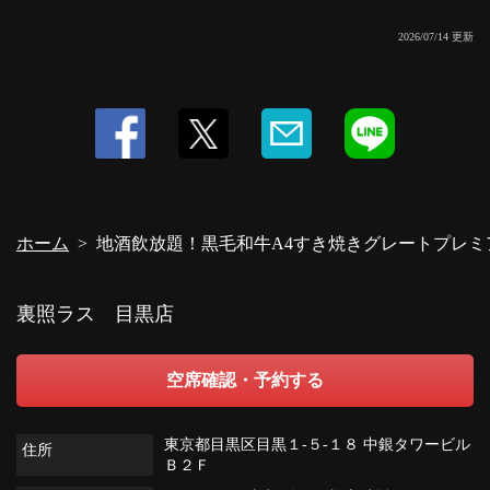
・ホッピー白・ホッピー黒
・【生搾りサワー・焼酎割】
2026/07/14 更新
・生搾りパイナップルサワー／生搾りグレープフルーツ＆ブラッドオレン
ジ／マンゴー割
・【シャリキン】
・シャリキンレモンサワー／シャリキングレープフルーツサワー／シャリ
キンバイスサワー／シャリキンクエン酸サワー／シャリキンシークワーサー
サワー
・【ソフトドリンク】
・ブラッドオレンジジュース／マンゴージュース
ホーム
地酒飲放題！黒毛和牛A4すき焼きグレートプレミア
裏照ラス 目黒店
空席確認・予約する
東京都目黒区目黒１-５-１８ 中銀タワービル
住所
Ｂ２Ｆ