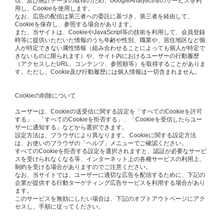
信、及び統計データの取得のため、GoogleAnalytics等のサービスを利
用し、Cookieを使用します。
なお、広告の配信は第三者への委託に基づき、第三者を経由して、
Cookieを保存し、参照する場合があります。
また、当サイトは、CookieやJavaScript等の技術を利用して、会員登録
時等に提供いただいた情報のうち年齢や性別、職業や、居住地区など個
人が特定できない属性情報（組み合わせることによっても個人が特定で
きないものに限られます）や、サイト内におけるユーザーの行動履歴
（アクセスしたURL、コンテンツ、参照順等）を取得することがありま
す。ただし、Cookie及び行動履歴には個人情報は一切含まれません。
Cookieの削除について
ユーザーは、Cookieの送受信に関する設定を「すべてのCookieを許可
する」、「すべてのCookieを拒否する」、「Cookieを受信したらユー
ザーに通知する」などから選択できます。
設定方法は、ブラウザにより異なります。 Cookieに関する設定方法
は、お使いのブラウザの「ヘルプ」メニューでご確認ください。
すべてのCookieを拒否する設定を選択されますと、認証が必要なサービ
スを受けられなくなる等、インターネット上の各種サービスの利用上、
制約を受ける場合がありますのでご注意ください。
なお、当サイトでは、ユーザーに適切な広告を配信するために、下記の
企業が提供する行動ターゲティング広告サービスを利用する場合があり
ます。
このサービスを無効にしたい場合は、下記のオプトアウトページにアク
セスし、手順に従ってください。