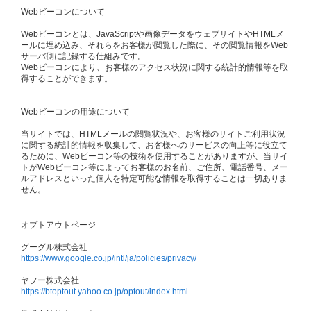
Webビーコンについて
Webビーコンとは、JavaScriptや画像データをウェブサイトやHTMLメ
ールに埋め込み、それらをお客様が閲覧した際に、その閲覧情報をWeb
サーバ側に記録する仕組みです。
Webビーコンにより、お客様のアクセス状況に関する統計的情報等を取
得することができます。
Webビーコンの用途について
当サイトでは、HTMLメールの閲覧状況や、お客様のサイトご利用状況
に関する統計的情報を収集して、お客様へのサービスの向上等に役立て
るために、Webビーコン等の技術を使用することがありますが、当サイ
トがWebビーコン等によってお客様のお名前、ご住所、電話番号、メー
ルアドレスといった個人を特定可能な情報を取得することは一切ありま
せん。
オプトアウトページ
グーグル株式会社
https://www.google.co.jp/intl/ja/policies/privacy/
ヤフー株式会社
https://btoptout.yahoo.co.jp/optout/index.html