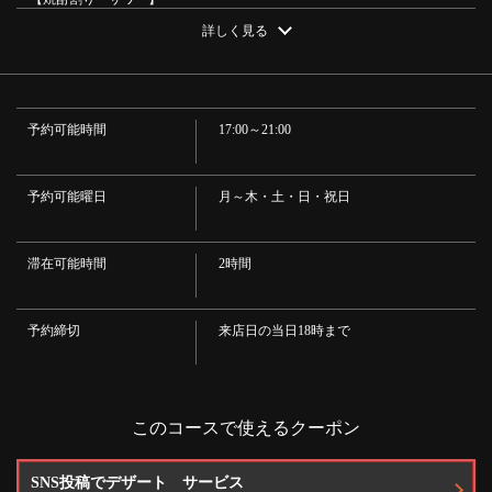
・生レモンサワー／生グレープフルーツサワー／バイスサワー／はちみつ
東京都目黒区目黒１-５-１８ 中銀タワービルＢ２Ｆ
詳しく見る
生レモンサワー／はちみつ生グレープフルーツサワー／シークァーサーサワ
https://houduki-meguro.owst.jp/courses/187757675
ー／クエン酸サワー／カルピスはちみつレモンサワー／烏龍茶割り／そば茶
割り／梅干しサワー／ガリチュー
・【日本酒】
お店情報をコピー
・松竹梅（お燗/冷し）
予約可能時間
17:00～21:00
・【ハイボール】
・プレーン/コーラ割/ジンジャーエール割/シークァーサー/クエン酸
・【本格焼酎】(ロック・ソーダ・水割り・お湯割り)
・ 【芋】／【麦】
予約可能曜日
月～木・土・日・祝日
・【果実酒】(ロック・ソーダ・水割り・お湯割り)
・とろとろ梅酒 山形正宗／深山ぶどう小鼓／ゆず酒 鶴梅
・【ソフトドリンク】
閉じる
滞在可能時間
2時間
・コーラ／ジンジャエール／烏龍茶／そば茶／マンゴージュース／カルピ
スウォーター／カルピスソーダ
予約締切
来店日の当日18時まで
このコースで使えるクーポン
SNS投稿でデザート サービス