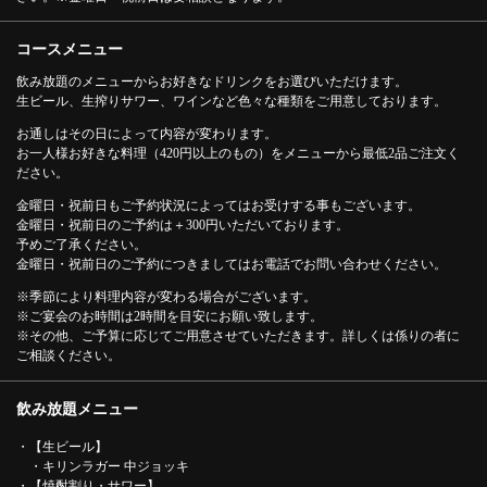
コースメニュー
飲み放題のメニューからお好きなドリンクをお選びいただけます。
生ビール、生搾りサワー、ワインなど色々な種類をご用意しております。
お通しはその日によって内容が変わります。
お一人様お好きな料理（420円以上のもの）をメニューから最低2品ご注文く
ださい。
金曜日・祝前日もご予約状況によってはお受けする事もございます。
金曜日・祝前日のご予約は＋300円いただいております。
予めご了承ください。
金曜日・祝前日のご予約につきましてはお電話でお問い合わせください。
※季節により料理内容が変わる場合がございます。
※ご宴会のお時間は2時間を目安にお願い致します。
※その他、ご予算に応じてご用意させていただきます。詳しくは係りの者に
ご相談ください。
この店舗情報をシェアする
飲み放題メニュー
・【生ビール】
飲み放題のみ！2時間飲み放題2200円（税込）《1日組数限
・キリンラガー 中ジョッキ
定コース》 | 裏照ラス 目黒店
・【焼酎割り・サワー】