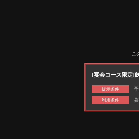
こ
[宴会コース限定
予
提示条件
宴
利用条件